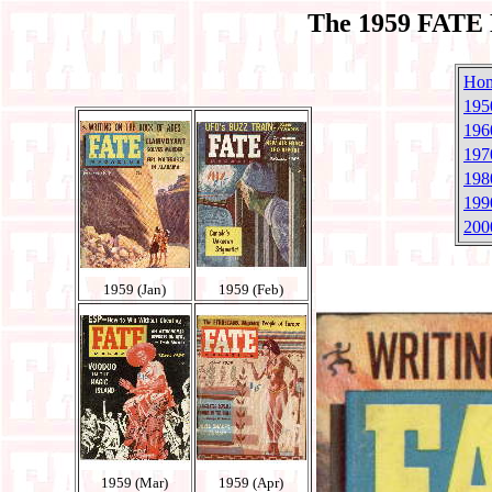
The 1959 FATE 
Ho
195
196
197
198
199
200
1959 (Jan)
1959 (Feb)
1959 (Mar)
1959 (Apr)