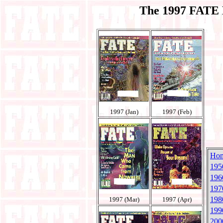
The 1997 FATE 
1997 (Jan)
1997 (Feb)
Ho
195
196
197
198
1997 (Mar)
1997 (Apr)
199
200